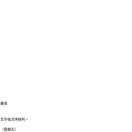
）
長
秘書長
英文字母次序排列。
日（星期五）