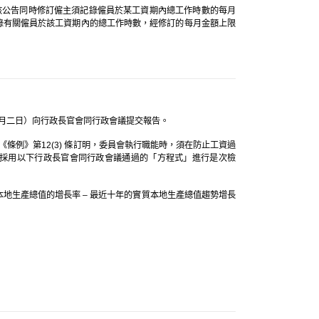
。該公告同時修訂僱主須記錄僱員於某工資期內總工作時數的每月
免記錄有關僱員於該工資期內的總工作時數，經修訂的每月金額上限
月二日）向行政長官會同行政會議提交報告。
例》第12(3) 條訂明，委員會執行職能時，須在防止工資過
採用以下行政長官會同行政會議通過的「方程式」進行是次檢
本地生產總值的增長
率 – 最
近十年的實質本地生產總值趨勢增長