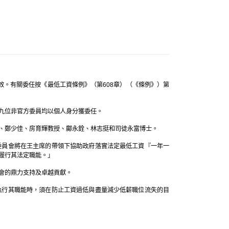
。
效。有關委任按《最低工資條例》（第608章）（《條例》）第
九位非官方委員均以個人身分獲委任。
、鄭少佳、房育輝教授、鄺永銓、林志挺和司徒永富博士。
委員會將在王主席的帶領下協助政府落實法定最低工資『一年一
履行其法定職能。」
會的鼎力支持及卓越貢獻。
執行其職能時，須在防止工資過低與盡量減少低薪職位流失的目