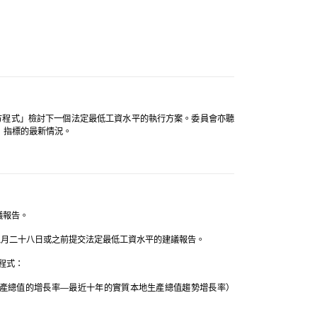
方程式」檢討下一個法定最低工資水平的執行方案。委員會亦聽
」指標的最新情況。
議報告。
二月二十八日或之前提交法定最低工資水平的建議報告。
程式：
產總值的增長率—最近十年的實質本地生產總值趨勢增長率）