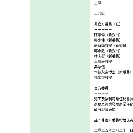
主席
－－
王沛詩
非官方委員（註）
－－－－－
陳家偉（新委員）
鄭少佳（新委員）
房育輝教授（新委員）
鄺永銓（新委員）
林志挺（新委員）
馬麗莊教授
吳慧儀
司徒永富博士（新委員
鄧希煒教授
官方委員
－－－－
勞工及福利局常任秘書
商務及經濟發展局常任
政府經濟顧問
註：非官方委員按姓氏
二零二五年二月二十一