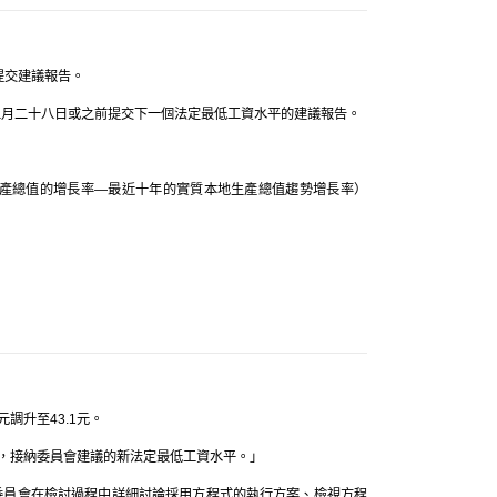
提交建議報告。
二月二十八日或之前提交下一個法定最低工資水平的建議報告。
產總值的增長率—最近十年的實質本地生產總值趨勢增長率）
調升至43.1元。
，接納委員會建議的新法定最低工資水平。」
委員會在檢討過程中詳細討論採用方程式的執行方案、檢視方程