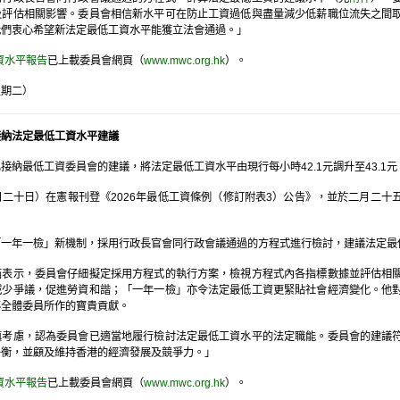
及評估相關影響。委員會相信新水平可在防止工資過低與盡量減少低薪職位流失之間
我們衷心希望新法定最低工資水平能獲立法會通過。」
資水平報告
已上載委員會網頁（
www.mwc.org.hk
）。
星期二）
接納法定最低工資水平建議
納最低工資委員會的建議，將法定最低工資水平由現行每小時42.1元調升至43.1元，增
二十日）在憲報刊登《2026年最低工資條例（修訂附表3）公告》，並於二月二
。
「一年一檢」新機制，採用行政長官會同行政會議通過的方程式進行檢討，建議法定最
菡表示，委員會仔細擬定採用方程式的執行方案，檢視方程式內各指標數據並評估相
減少爭議，促進勞資和諧；「一年一檢」亦令法定最低工資更緊貼社會經濟變化。他
導全體委員所作的寶貴貢獻。
慎考慮，認為委員會已適當地履行檢討法定最低工資水平的法定職能。委員會的建議
平衡，並顧及維持香港的經濟發展及競爭力。」
資水平報告
已上載委員會網頁（
www.mwc.org.hk
）。