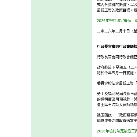
式內各指標的數據，以
最低工資的政策目標。
2026年檢討法定最低工
二零二六年二月十日（
行政長官會同行政會議
行政長官會同行政會議已接
政府將於下星期五（二月
將於今年五月一日實施
委員會按法定最低工資
勞工及福利局局長孫玉
的透明度及可預視性，
會主席王沛詩大律師領
孫玉菡說：「政府經審
職位流失之間取得適當
2026年檢討法定最低工