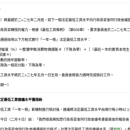
討
）將最遲於二○二七年二月底，就下一個法定最低工資水平向行政長官會同行政會議
政長官轉授的權力，根據《最低工資條例》（第608章），要求委員會於二○二七年
已通過採用以下方程式實行「一年一檢」法定最低工資水平：
整幅度（%）＝整體甲類消費物價通脹＃（下限為零）＋［（最近一年的實質本地生
」因素＊）
指數的按年變動率。
上限為一個百分點，下限為零。
工資水平將於二○二七年五月一日生效。委員會將致力適時完成檢討工作。
星期一）
法定最低工資建議水平獲接納
低工資「一年一檢」新機制進行檢討後，建議將法定最低工資水平由現行每小時42.1元
師今日（二月十日）說：「我們很高興知悉行政長官會同行政會議考慮委員會的報告後
用行政長官會同行政會議通過的方程式，計算法定最低工資的建議水平（見
附件
）。