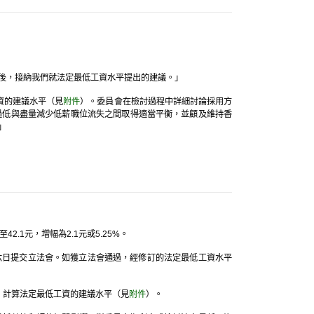
後，接納我們就法定最低工資水平提出的建議。」
資的建議水平（見
附件
）。委員會在檢討過程中詳細討論採用方
過低與盡量減少低薪職位流失之間取得適當平衡，並顧及維持香
」
1元，增幅為2.1元或5.25%。
十六日提交立法會。如獲立法會通過，經修訂的法定最低工資水平
，計算法定最低工資的建議水平（見
附件
）。