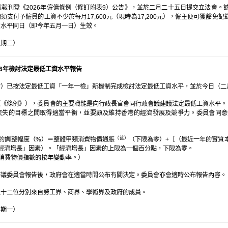
報刊登《2026年僱傭條例（修訂附表9）公告》，並於二月二十五日提交立法會
須支付予僱員的工資不少於每月17,600元（現時為17,200元），僱主便可獲豁
資水平同日（即今年五月一日）生效。
星期二）
26年檢討法定最低工資水平報告
會）已按法定最低工資「一年一檢」新機制完成檢討法定最低工資水平，並於今日（二
《條例》），委員會的主要職能是向行政長官會同行政會議建議法定最低工資水平。《條
流失的目標之間取得適當平衡，並要顧及維持香港的經濟發展及競爭力。委員會同意
（註）
的調整幅
度（%）＝整
體甲類消費物價通脹
（下限為零）+［（最近一年的實質
經濟增長」因素）。「經濟增長」因素的上限為一個百分點，下限為零。
消費物價指數的按年變動率。）
審議委員會報告後，政府會在適當時間公布有關決定。委員會亦會適時公布報告內容。
及十二位分別來自勞工界、商界、學術界及政府的成員。
星期一）