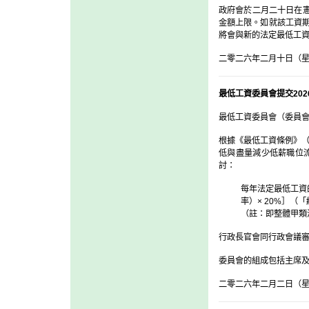
政府會於二月二十日在憲
金額上限。如就該工資期
將會與新的法定最低工
二零二六年二月十日（
最低工資委員會提交20
最低工資委員會（委員
根據《最低工資條例》（
低與盡量減少低薪職位
討：
每年法定最低工資
率）× 20%］
（「
（註：即整體甲類
行政長官會同行政會議
委員會的組成包括主席
二零二六年二月二日（