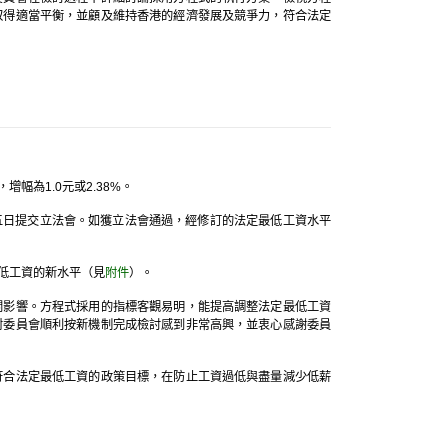
取得適當平衡，並顧及維持香港的經濟發展及競爭力，符合法定
幅為1.0元或2.38%。
十五日提交立法會。如獲立法會通過，經修訂的法定最低工資水平
低工資的新水平（見
附件
）。
關影響。方程式採用的指標客觀易明，能提高調整法定最低工資
對委員會順利按新機制完成檢討感到非常高興，並衷心感謝委員
符合法定最低工資的政策目標，在防止工資過低與盡量減少低薪