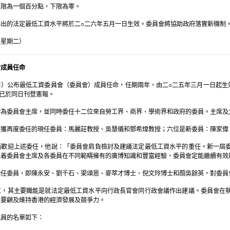
上限為一個百分點，下限為零。
出的法定最低工資水平將於二○二六年五月一日生效。委員會將協助政府落實新機制
（星期二）
會成員任命
）公布最低工資委員會（委員會）成員任命，任期兩年，由二○二五年三月一日起生
，已於同日刊登憲報。
詩為委員會主席，並同時委任十二位來自勞工界、商界、學術界和政府的委員。主席及
是獲再度委任的現任委員：馬麗莊教授、吳慧儀和鄧希煒教授；六位是新委員：陳家偉
菡歡迎上述委任，他說：「委員會肩負檢討及建議法定最低工資水平的重任。新一屆
憑着委員會主席及各委員在不同範疇擁有的廣博知識和豐富經驗，委員會定能繼續有效
離任委員，即陳永安、劉千石、梁頌恩、麥萃才博士、倪文玲博士和顔吳餘英，對委員
立，其主要職能是就法定最低工資水平向行政長官會同行政會議作出建議。委員會在
並要顧及維持香港的經濟發展及競爭力。
成員的名單如下：