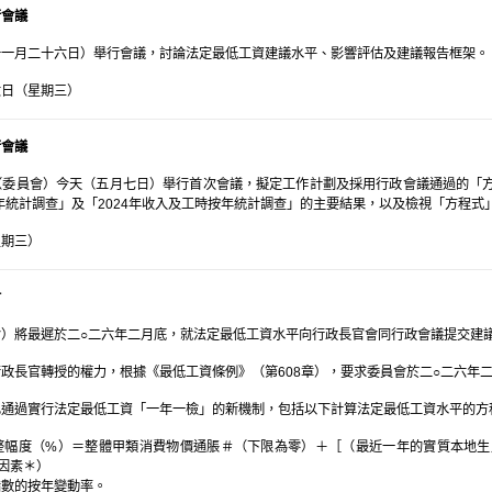
行會議
十一月二十六日）舉行會議，討論法定最低工資建議水平、影響評估及建議報告框架。
六日（星期三）
行會議
（委員會）今天（五月七日）舉行首次會議，擬定工作計劃及採用行政會議通過的「
按年統計調查」及「2024年收入及工時按年統計調查」的主要結果，以及檢視「方程式
星期三）
討
）將最遲於二○二六年二月底，就法定最低工資水平向行政長官會同行政會議提交建
政長官轉授的權力，根據《最低工資條例》（第608章），要求委員會於二○二六年
已通過實行法定最低工資「一年一檢」的新機制，包括以下計算法定最低工資水平的方
整幅度（%）＝整體甲類消費物價通脹＃（下限為零）＋［（最近一年的實質本地生
」因素＊）
指數的按年變動率。