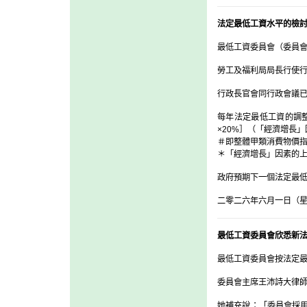
法定最低工資水平的檢
最低工資委員會（委員會
勞工及福利局局長行使行
行政長官會同行政會議
每年法定最低工資的調
×20%］（「經濟增長
＃即整體甲類消費物價
＊「經濟增長」因素的
政府預期下一個法定最低
二零二六年六月一日（
最低工資委員會欣悉新
最低工資委員會按法定最
委員會主席王沛詩大律
她補充說：「委員會採