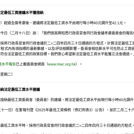
法定最低工資建議水平獲接納
）經過全面考慮後，建議將法定最低工資水平由現行每小時40元調升至42.1元。
師今日（二月十八日）說：「我們很高興知悉行政長官會同行政會議考慮委員會的報告
意採用行政長官會同行政會議於二○二四年四月三十日通過的方程式，計算法定最低工
方程式內各項指標的最新數據，以及評估相關影響。委員會相信新水平可在防止工資
，符合法定最低工資的政策目標。我們衷心希望新法定最低工資水平能獲立法會通過。
資水平報告
已上載委員會網頁（
www.mwc.org.hk
）。
（星期二）
接納法定最低工資水平建議
納最低工資委員會（委員會）的建議，將法定最低工資水平由現行每小時40元調升至42.
十一日）在憲報刊登《2025年最低工資條例（修訂附表3）公告》，並於二月二
。
定最低工資水平時，採用行政長官會同行政會議於二○二四年四月三十日通過的方程式