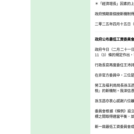
＊「經濟增長」因素的
政府預期首個按新機制得
二零二五年四月十五日
政府公布最低工資委員
政府今日（二月二十一日
11（3）條的規定作出
行政長官再度委任王沛
在非官方委員中，三位
勞工及福利局局長孫玉
檢』的新機制。我深信
孫玉菡亦衷心感謝六位
委員會根據《條例》設
標之間取得適當平衡，
新一屆最低工資委員會